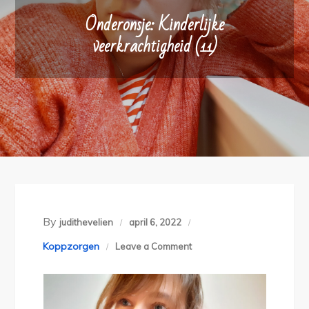
Onderonsje: Kinderlijke
veerkrachtigheid (11)
By
judithevelien
april 6, 2022
on
Koppzorgen
Leave a Comment
Onderonsje:
Kinderlijke
veerkrachtigheid