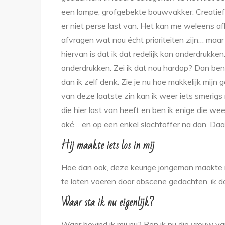
een lompe, grofgebekte bouwvakker. Creatief 
er niet perse last van. Het kan me weleens afle
afvragen wat nou écht prioriteiten zijn… maar
hiervan is dat ik dat redelijk kan onderdrukken
onderdrukken. Zei ik dat nou hardop? Dan ben
dan ik zelf denk. Zie je nu hoe makkelijk mi
van deze laatste zin kan ik weer iets smerigs 
die hier last van heeft en ben ik enige die w
oké… en op een enkel slachtoffer na dan. Daa
Hij maakte iets los in mij
Hoe dan ook, deze keurige jongeman maakte ie
te laten voeren door obscene gedachten, ik do
Waar sta ik nu eigenlijk?
Waar bevind ik mij nu? Ben ik nu die vrouw van