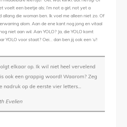
 voelt een beetje als; I’m not a girl, not yet a
d allang die woman ben. Ik voel me alleen niet zo. Of
Verwarring alom. Aan de ene kant nog jong en vitaal
 nog niet aan wil. Aan YOLO? Ja, die YOLO komt
aar YOLO voor staat? Oei… dan ben jij ook een ‘u’!
lgt elkaar op. Ik wil niet heel vervelend
e’ is ook een grappig woord! Waarom? Zeg
 nadruk op de eerste vier letters…
th Evelien