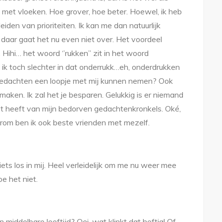
met vloeken. Hoe grover, hoe beter. Hoewel, ik heb
iden van prioriteiten. Ik kan me dan natuurlijk
 daar gaat het nu even niet over. Het voordeel
. Hihi… het woord ‘’rukken’’ zit in het woord
 ik toch slechter in dat onderrukk…eh, onderdrukken
jn gedachten een loopje met mij kunnen nemen? Ook
maken. Ik zal het je besparen. Gelukkig is er niemand
eet heeft van mijn bedorven gedachtenkronkels. Oké,
rom ben ik ook beste vrienden met mezelf.
ts los in mij. Heel verleidelijk om me nu weer mee
e het niet.
 middelbare leeftijd? Oei, wat klinkt dat heftig! Of