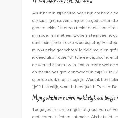
Ik ben meer een hork dan een u
Als ik hem in zijn bruine ogen kijk om hem dit
seksueel grensoverschrijdende gedachten die
generatiekloof meteen teniet doet; subtiel raakt
mijn ogen en met een zwoele stem geef ik aa
aanbieding heb. Leuke woordspeling! Ho stop
mijn vunzige gedachten. Ik hield me in en g
ik deed alsof ik die ‘’U’’ tolereerde, alsof ik
de wereld voor mij was. Dat vereiste wel de no
en moeiteloos gaf ik antwoord in mijn ‘U’ rol. 
speelde als ik erop terugkijk. Want ik ben he
‘’Je’’? Letterlijk, want ik heet Judith Evelien. D
Mijn gedachten nemen makkelijk een loopje
Toegegeven, ik heb regelmatig last van dit ve
gedachten. In iedere categorie. Als het niet s