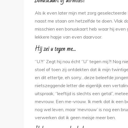
Bonuskaart of airmiles?
Als ik even later mijn met zorg geselecteerd
naast me staan om hetzelfde te doen. Vlak daar
misschien een bonuskaart heb waar hij even ge
lekkere hapje van even daarvoor.
Hij zei u tegen me…
‘’U?!’’ Zegt hij nou écht ‘’U’’ tegen mij?! No
stoel af toen zij ontdekten dat ik mijn twinti
en dit ettertje, eh sorry…deze beleefde jonge
nietszeggende letter die eigenlijk een vertali
uitspraak, ‘’leeftijd is slechts een getal’’, met
mevrouw. Een me-vrouw. Ik merk dat ik een 
nog wel leven, maar ‘mevrouw’ is nog een brug
verwerken dat ik geen meisje meer ben.