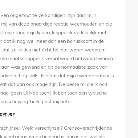
 even ongezout te verkondigen, zijn daar mijn
 mij van deze onaardige reactie weerhouden en die
 mijn tong mijn lippen, knipper ik verleidelijk met
n dat ik nog wel meer dan een bonuskaart in de
…dat zei ik dus niet écht hé, dat waren wederom
af een maatschappelijk verantwoord antwoord waarin
 er al aan was gewend en dit de normaalste zaak van
dige acting skills. Fijn dat dat mijn tweede natuur is
Wat dat dan ook moge zijn. De beste rol die ik ooit
lemaal geen U! Nee toch? Ik ben toch een typische
e omschrijving ‘hork’ past mij beter.
 met me
rschijnsel. Welk verschijnsel? Grensoverschrijdende
eksueel grensoverschrijdend is, dan is het wel als