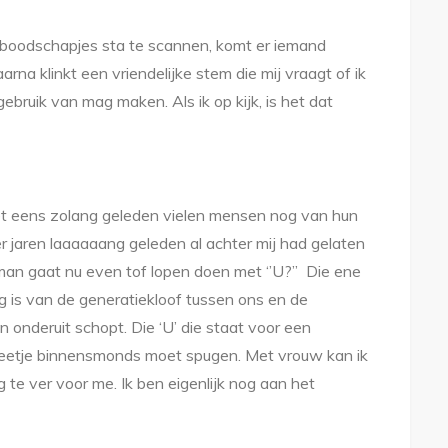
e boodschapjes sta te scannen, komt er iemand
na klinkt een vriendelijke stem die mij vraagt of ik
bruik van mag maken. Als ik op kijk, is het dat
g niet eens zolang geleden vielen mensen nog van hun
ger jaren laaaaaang geleden al achter mij had gelaten
man gaat nu even tof lopen doen met ‘’U?’’ Die ene
ng is van de generatiekloof tussen ons en de
een onderuit schopt. Die ‘U’ die staat voor een
beetje binnensmonds moet spugen. Met vrouw kan ik
 te ver voor me. Ik ben eigenlijk nog aan het