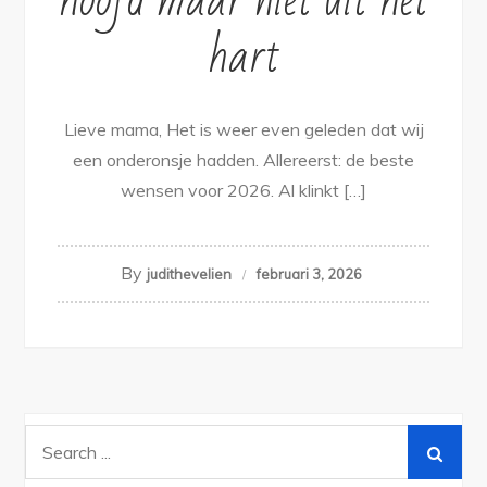
hoofd maar niet uit het
hart
Lieve mama, Het is weer even geleden dat wij
een onderonsje hadden. Allereerst: de beste
wensen voor 2026. Al klinkt […]
By
judithevelien
februari 3, 2026
Search
for: