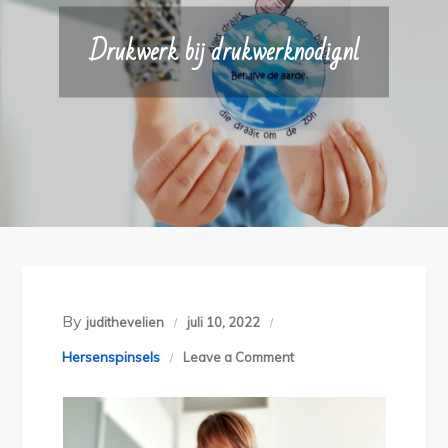
Drukwerk bij drukwerknodig.nl
By
judithevelien
juli 10, 2022
on
Hersenspinsels
Leave a Comment
Drukwerk
bij
drukwerknodig.nl