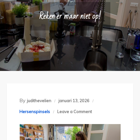
Reken er maar niet op!
By
judithevelien
januari 13, 2026
on
Hersenspinsels
Leave a Comment
Reken
er
maar