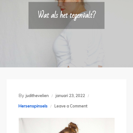
Wat als het tegenvalt?
By
judithevelien
januari 23, 2022
on
Hersenspinsels
Leave a Comment
Wat
als
het