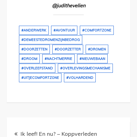
@judithevelien
#ANDERWERK
#AVONTUUR
#COMFORTZONE
#DEMEESTEDROMENZIJNBEDROG
#DOORZETTEN
#DOORZETTER
#DROMEN
#DROOM
#NACHTMERRIE
#NIEUWEBAAN
#OVERLEEFSTAND
#OVERLEVINGSMECHANISME
#UITJECOMFORTZONE
#VOLHARDEND
Bericht
Ik leef! En nu? – Koppverleden