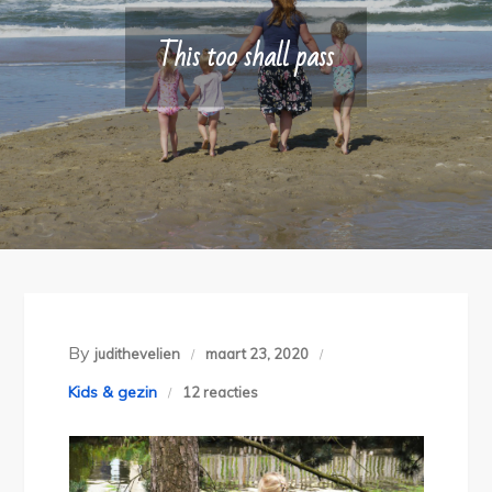
This too shall pass
By
judithevelien
maart 23, 2020
op
Kids & gezin
12 reacties
This
too
shall