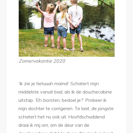
pass
Zomervakantie 2020
‘Ik zie je tietuuuh mama!’ Schatert mijn
middelste vanuit bad, als ik de douchecabine
uitstap. ‘Eh..borsten, bedoel je?’ Probeer ik
mijn dochter te corrigeren. Te laat, de jongste
schatert het nu ook uit. Hoofdschuddend
draai ik mij om, om de deur van de