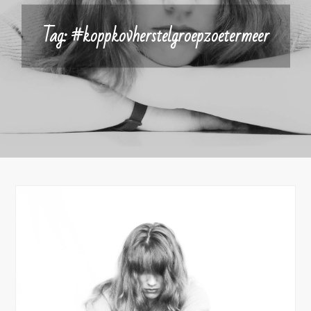
Tag:
#koppkovherstelgroepzoetermeer