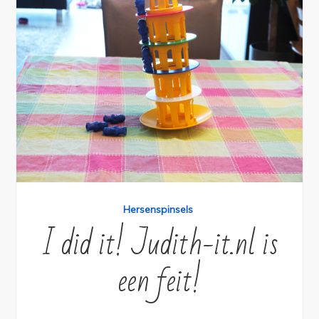
Hersenspinsels
I did it! Judith-it.nl is
een feit!