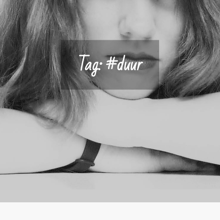
Tag:
#duur