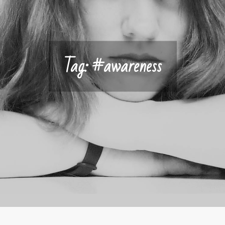
Tag:
#awareness