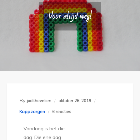
Voor altijd weg!
By
judithevelien
oktober 26, 2019
op
Koppzorgen
6 reacties
Voor
Vandaag is het die
altijd
dag. Die ene dag
weg!