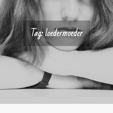
Tag:
loedermoeder