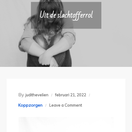
Uit de slachtofferrol
By
judithevelien
februari 21, 2022
on
Koppzorgen
Leave a Comment
Uit
de
slachtofferrol